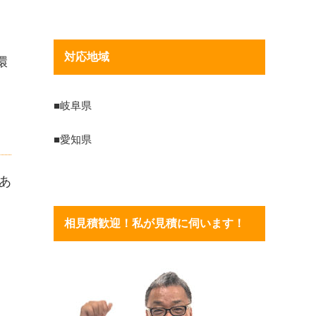
対応地域
環
■岐阜県
■愛知県
あ
相見積歓迎！私が見積に伺います！
）