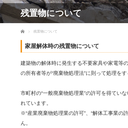
残置物について
ホーム
残置物について
家屋解体時の残置物について
建築物の解体時に発生する不要家具や家電等
の所有者等が“廃棄物処理法”に則って処理を
市町村の“一般廃棄物処理業”の許可を得てい
れています。
※“産業廃棄物処理業の許可”、“解体工事業の
ん。