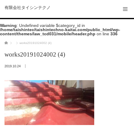
有限会社タイシンテクノ
Warning
: Undefined variable $category_id in
/home/taishintec/taishintechno-kaitai.com/public_html/wp-
content/themes/law_tcd031/mobile/header.php
on line
336
ホーム
works20191024002 (4)
works20191024002 (4)
2019.10.24