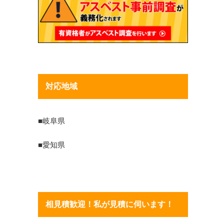
対応地域
■岐阜県
■愛知県
相見積歓迎！私が見積に伺います！