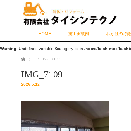
HOME
施工実績例
我が社の特徴
Warning
: Undefined variable $category_id in
/home/taishintec/taish
ホーム
IMG_7109
IMG_7109
2026.5.12