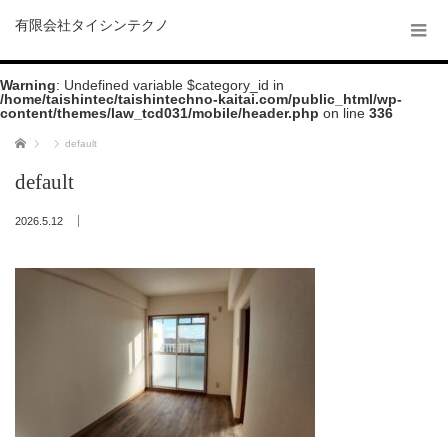
有限会社タイシンテクノ
Warning
: Undefined variable $category_id in
/home/taishintec/taishintechno-kaitai.com/public_html/wp-
content/themes/law_tcd031/mobile/header.php
on line
336
ホーム
default
default
2026.5.12