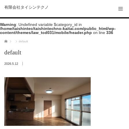
有限会社タイシンテクノ
Warning
: Undefined variable $category_id in
/home/taishintec/taishintechno-kaitai.com/public_html/wp-
content/themes/law_tcd031/mobile/header.php
on line
336
ホーム
default
default
2026.5.12