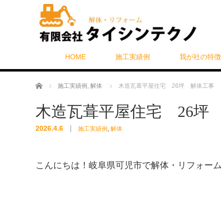
HOME
施工実績例
我が社の特徴
ホーム
施工実績例
,
解体
木造瓦葺平屋住宅 26坪 解体工事
木造瓦葺平屋住宅 26坪
2026.4.6
施工実績例
,
解体
こんにちは！岐阜県可児市で解体・リフォー