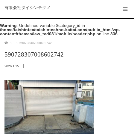
有限会社タイシンテクノ
Warning
: Undefined variable $category_id in
/home/taishintec/taishintechno-kaitai.com/public_html/wp-
content/themes/law_tcd031/mobile/header.php
on line
336
ホーム
590728307008602742
590728307008602742
2026.1.15