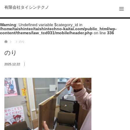
有限会社タイシンテクノ
Warning
: Undefined variable $category_id in
/home/taishintec/taishintechno-kaitai.com/public_html/wp-
content/themes/law_tcd031/mobile/header.php
on line
336
ホーム
のり
のり
2025.12.22