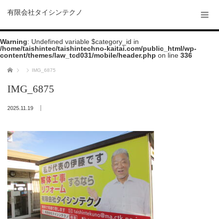
有限会社タイシンテクノ
Warning
: Undefined variable $category_id in
/home/taishintec/taishintechno-kaitai.com/public_html/wp-
content/themes/law_tcd031/mobile/header.php
on line
336
ホーム
IMG_6875
IMG_6875
2025.11.19