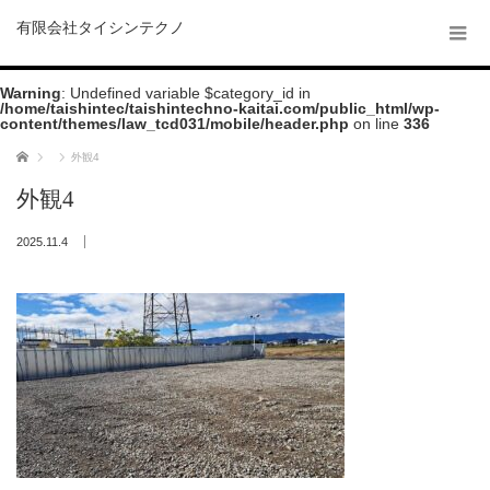
有限会社タイシンテクノ
Warning
: Undefined variable $category_id in
/home/taishintec/taishintechno-kaitai.com/public_html/wp-
content/themes/law_tcd031/mobile/header.php
on line
336
ホーム
外観4
外観4
2025.11.4