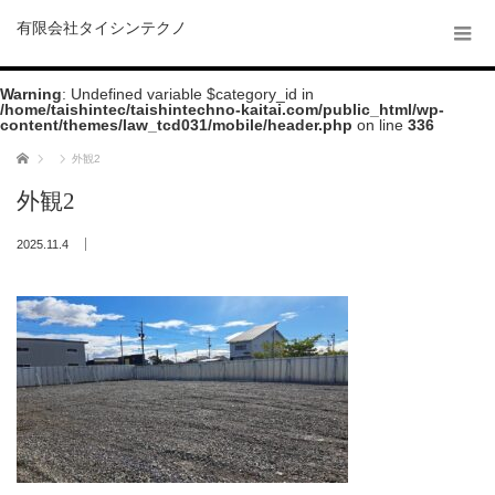
有限会社タイシンテクノ
Warning
: Undefined variable $category_id in
/home/taishintec/taishintechno-kaitai.com/public_html/wp-
content/themes/law_tcd031/mobile/header.php
on line
336
ホーム
外観2
外観2
2025.11.4