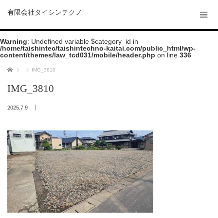
有限会社タイシンテクノ
Warning
: Undefined variable $category_id in
/home/taishintec/taishintechno-kaitai.com/public_html/wp-
content/themes/law_tcd031/mobile/header.php
on line
336
ホーム
IMG_3810
IMG_3810
2025.7.9