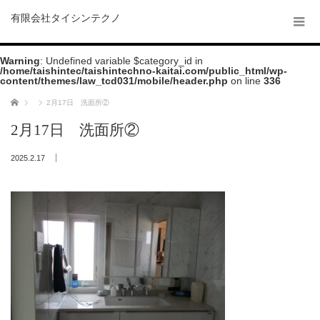
有限会社タイシンテクノ
Warning
: Undefined variable $category_id in
/home/taishintec/taishintechno-kaitai.com/public_html/wp-
content/themes/law_tcd031/mobile/header.php
on line
336
ホーム
2月17日 洗面所②
2月17日 洗面所②
2025.2.17