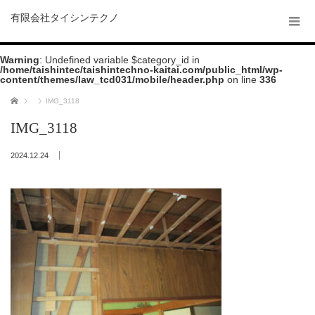
有限会社タイシンテクノ
Warning
: Undefined variable $category_id in
/home/taishintec/taishintechno-kaitai.com/public_html/wp-
content/themes/law_tcd031/mobile/header.php
on line
336
ホーム
IMG_3118
IMG_3118
2024.12.24