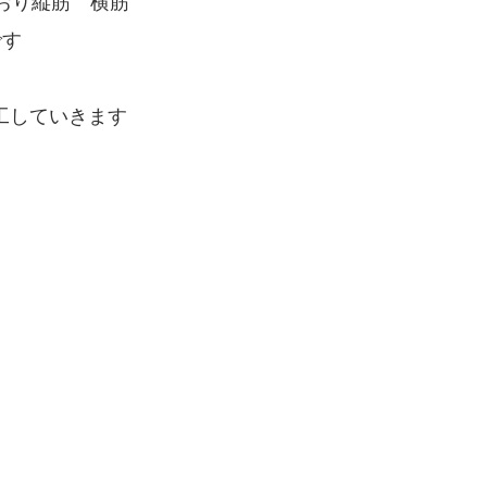
おり縦筋 横筋
です
工していきます