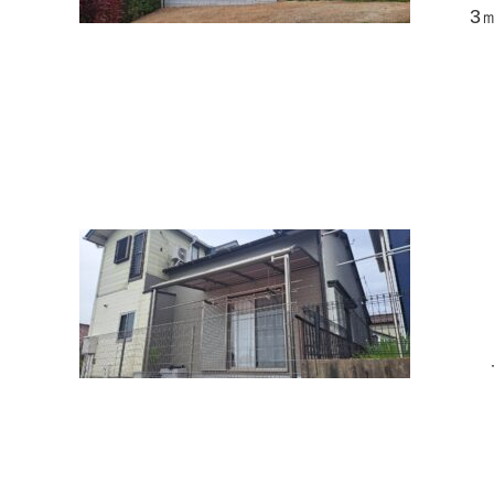
3㎡に
フェン