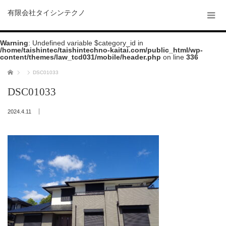
有限会社タイシンテクノ
Warning
: Undefined variable $category_id in
/home/taishintec/taishintechno-kaitai.com/public_html/wp-
content/themes/law_tcd031/mobile/header.php
on line
336
ホーム
DSC01033
DSC01033
2024.4.11