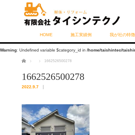
HOME
施工実績例
我が社の特徴
Warning
: Undefined variable $category_id in
/home/taishintec/taish
ホーム
1662526500278
1662526500278
2022.9.7