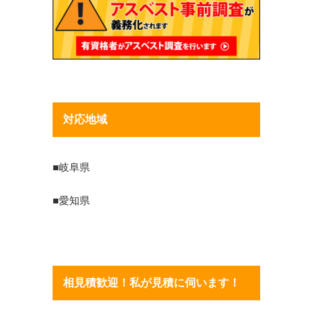
対応地域
■岐阜県
■愛知県
相見積歓迎！私が見積に伺います！