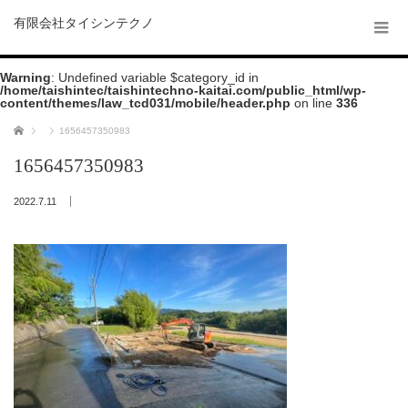
有限会社タイシンテクノ
Warning
: Undefined variable $category_id in
/home/taishintec/taishintechno-kaitai.com/public_html/wp-
content/themes/law_tcd031/mobile/header.php
on line
336
ホーム
1656457350983
1656457350983
2022.7.11