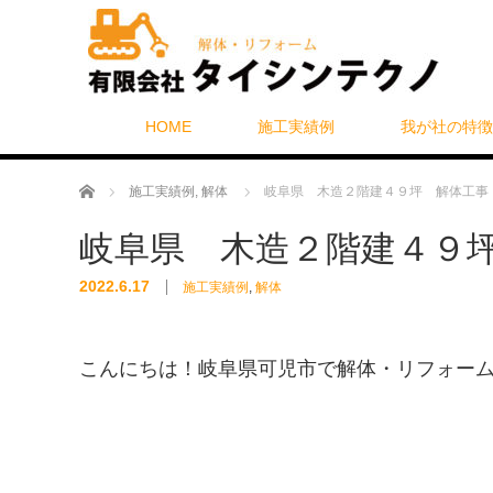
HOME
施工実績例
我が社の特徴
ホーム
施工実績例
,
解体
岐阜県 木造２階建４９坪 解体工事
岐阜県 木造２階建４９
2022.6.17
施工実績例
,
解体
こんにちは！岐阜県可児市で解体・リフォー