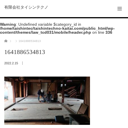
有限会社タイシンテクノ
Warning
: Undefined variable $category_id in
/home/taishintec/taishintechno-kaitai.com/public_html/wp-
content/themes/law_tcd031/mobile/header.php
on line
336
ホーム
1641886534813
1641886534813
2022.2.15