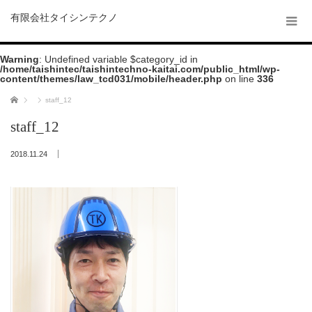
有限会社タイシンテクノ
Warning
: Undefined variable $category_id in
/home/taishintec/taishintechno-kaitai.com/public_html/wp-
content/themes/law_tcd031/mobile/header.php
on line
336
ホーム
staff_12
staff_12
2018.11.24