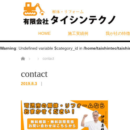
HOME
施工実績例
我が社の特徴
Warning
: Undefined variable $category_id in
/home/taishintec/taish
ホーム
contact
contact
2019.8.3