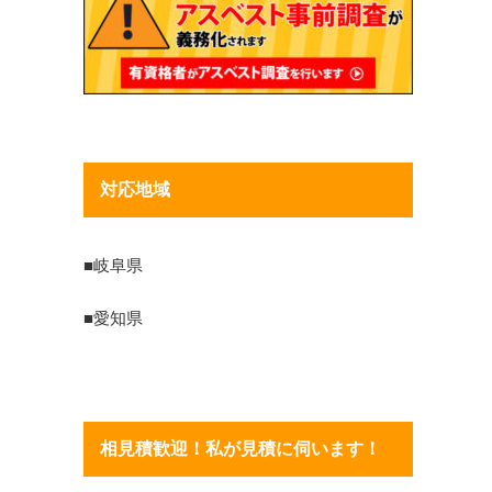
対応地域
■岐阜県
■愛知県
相見積歓迎！私が見積に伺います！