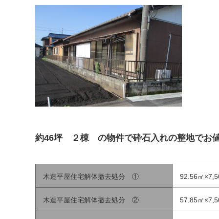
約46坪 ２棟 の物件で砕石入れの整地でお値段1
木造平屋住宅解体撤去処分 ①
92.56㎡×7,
木造平屋住宅解体撤去処分 ②
57.85㎡×7,