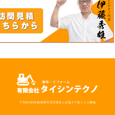
〒509-0248 岐阜県可児市清水ヶ丘地４丁目１１４番地