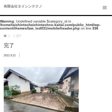
有限会社タイシンテクノ
Warning
: Undefined variable $category_id in
/home/taishintec/taishintechno-kaitai.com/public_html/wp-
content/themes/law_tcd031/mobile/header.php
on line
336
ホーム
完了
完了
2021.9.21