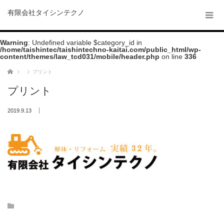
有限会社タイシンテクノ
Warning
: Undefined variable $category_id in
/home/taishintec/taishintechno-kaitai.com/public_html/wp-
content/themes/law_tcd031/mobile/header.php
on line
336
ホーム
プリント
プリント
2019.9.13