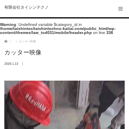
有限会社タイシンテクノ
Warning
: Undefined variable $category_id in
/home/taishintec/taishintechno-kaitai.com/public_html/wp-
content/themes/law_tcd031/mobile/header.php
on line
336
ホーム
カッター映像
カッター映像
2026.1.13
動
画
プ
レ
ー
ヤ
ー