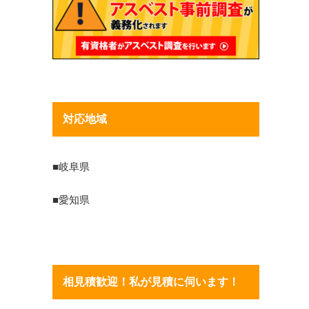
対応地域
■岐阜県
■愛知県
相見積歓迎！私が見積に伺います！