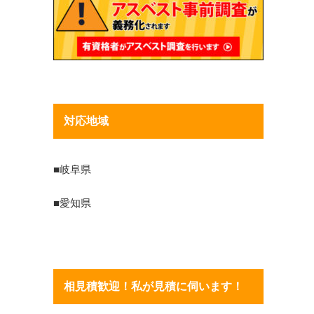
対応地域
■岐阜県
■愛知県
相見積歓迎！私が見積に伺います！