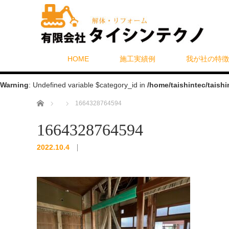
HOME
施工実績例
我が社の特徴
Warning
: Undefined variable $category_id in
/home/taishintec/taish
ホーム
1664328764594
1664328764594
2022.10.4