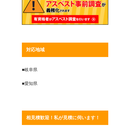
対応地域
■岐阜県
■愛知県
相見積歓迎！私が見積に伺います！